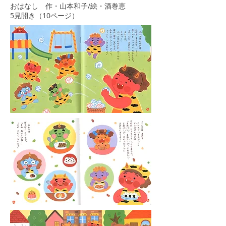
おはなし 作・山本和子/絵・酒巻恵
5見開き（10ページ）