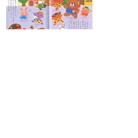
​©️MegumiSakamaki
画像の無断転載・無断使用はご
遠慮下さい。