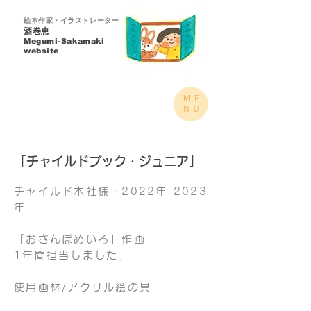
絵本作家・イラストレーター
酒巻恵
Megumi-Sakamaki​
website
ME
NU
「チャイルドブック・ジュニア
」
チャイルド本社様・
2022年-
2023
年
「
おさんぽめいろ」作
画
​1年間
担当しました。
​使用画材/アクリル絵の具